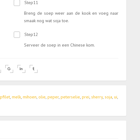
Step11
Breng de soep weer aan de kook en voeg naar
smaak nog wat soja toe.
Step12
Serveer de soep in een Chinese kom.
ipfilet
,
melk
,
mihoen
,
olie
,
peper
,
peterselie
,
prei
,
sherry
,
soja
,
ui
,