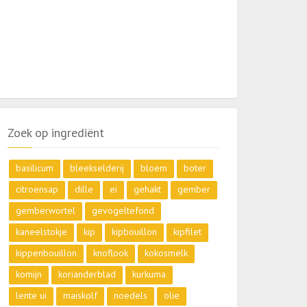
Zoek op ingrediënt
basilicum
bleekselderij
bloem
boter
citroensap
dille
ei
gehakt
gember
gemberwortel
gevogeltefond
kaneelstokje
kip
kipbouillon
kipfilet
kippenbouillon
knoflook
kokosmelk
komijn
korianderblad
kurkuma
lente ui
maiskolf
noedels
olie