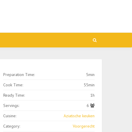
Preparation Time:
5min
Cook Time:
55min
Ready Time:
1h
Servings:
6
Cuisine:
Aziatische keuken
Category:
Voorgerecht