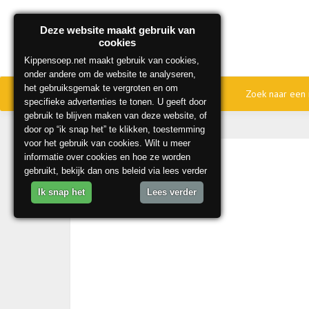
Deze website maakt gebruik van
cookies
Kippensoep.net maakt gebruik van cookies,
onder andere om de website te analyseren,
het gebruiksgemak te vergroten en om
Home
Onze beste recepten
Zoek naar een 
specifieke advertenties te tonen. U geeft door
gebruik te blijven maken van deze website, of
door op “ik snap het” te klikken, toestemming
voor het gebruik van cookies. Wilt u meer
informatie over cookies en hoe ze worden
gebruikt, bekijk dan ons beleid via lees verder
Ik snap het
Lees verder