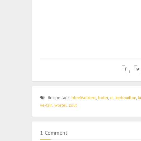
Recipe tags:
bleekselderij
,
boter
,
ei
,
kipbouillon
,
k
ve-tsin
,
wortel
,
zout
1 Comment