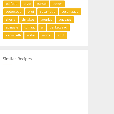
olijfolie
orzo
paksoi
peper
peterselie
prei
sesamolie
sesamzaad
sherry
shiitakes
soepkip
sojasaus
spinazie
tomaat
ui
venkelzaad
vermicelli
water
wortel
zout
Similar Recipes