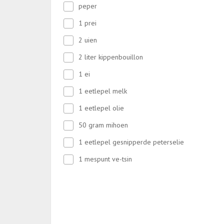
peper
1 prei
2 uien
2 liter kippenbouillon
1 ei
1 eetlepel melk
1 eetlepel olie
50 gram mihoen
1 eetlepel gesnipperde peterselie
1 mespunt ve-tsin