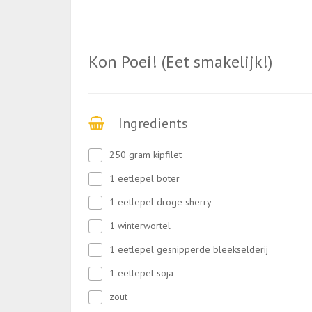
Kon Poei! (Eet smakelijk!)
Ingredients
250 gram kipfilet
1 eetlepel boter
1 eetlepel droge sherry
1 winterwortel
1 eetlepel gesnipperde bleekselderij
1 eetlepel soja
zout