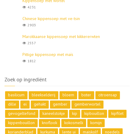
Kippensoep met wortel
4231
Chinese kippensoep met ve-tsin
2903
Marokkaanse kippensoep met kikkererwten
2557
Pittige kippensoep met maïs
1812
Zoek op ingrediënt
basilicum
bleekselderij
bloem
boter
citroensap
dille
ei
gehakt
gember
gemberwortel
gevogeltefond
kaneelstokje
kip
kipbouillon
kipfilet
kippenbouillon
knoflook
kokosmelk
komijn
korianderblad
kurkuma
lente ui
maiskolf
noedels