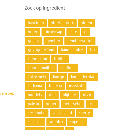
Zoek op ingrediënt
basilicum
bleekselderij
bloem
boter
citroensap
dille
ei
gehakt
gember
gemberwortel
gevogeltefond
kaneelstokje
kip
kipbouillon
kipfilet
kippenbouillon
knoflook
kokosmelk
komijn
korianderblad
kurkuma
lente ui
maiskolf
ppensoep
noedels
olie
olijfolie
orzo
paksoi
peper
peterselie
prei
sesamolie
sesamzaad
sherry
shiitakes
soepkip
sojasaus