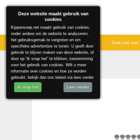
Deze website maakt gebruik van
cookies
Kippensoep.net maakt gebruik van cookies,
onder andere om de website te analyseren,
het gebruiksgemak te vergroten en om
Home
Onze beste recepten
Zoek naar een 
specifieke advertenties te tonen. U geeft door
gebruik te blijven maken van deze website, of
door op “ik snap het” te klikken, toestemming
voor het gebruik van cookies. Wilt u meer
informatie over cookies en hoe ze worden
gebruikt, bekijk dan ons beleid via lees verder
Ik snap het
Lees verder