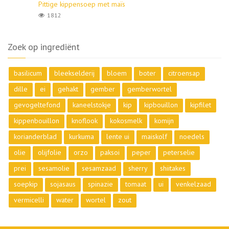
Pittige kippensoep met maïs
1812
Zoek op ingrediënt
basilicum
bleekselderij
bloem
boter
citroensap
dille
ei
gehakt
gember
gemberwortel
gevogeltefond
kaneelstokje
kip
kipbouillon
kipfilet
kippenbouillon
knoflook
kokosmelk
komijn
korianderblad
kurkuma
lente ui
maiskolf
noedels
olie
olijfolie
orzo
paksoi
peper
peterselie
prei
sesamolie
sesamzaad
sherry
shiitakes
soepkip
sojasaus
spinazie
tomaat
ui
venkelzaad
vermicelli
water
wortel
zout