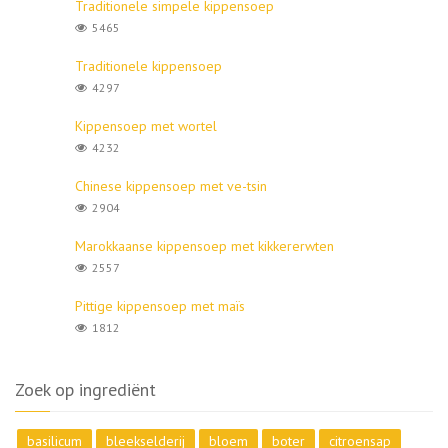
Traditionele simpele kippensoep
5465
Traditionele kippensoep
4297
Kippensoep met wortel
4232
Chinese kippensoep met ve-tsin
2904
Marokkaanse kippensoep met kikkererwten
2557
Pittige kippensoep met maïs
1812
Zoek op ingrediënt
basilicum
bleekselderij
bloem
boter
citroensap