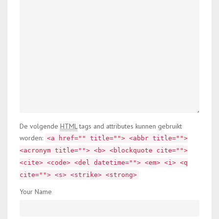
De volgende
HTML
tags and attributes kunnen gebruikt
worden:
<a href="" title=""> <abbr title="">
<acronym title=""> <b> <blockquote cite="">
<cite> <code> <del datetime=""> <em> <i> <q
cite=""> <s> <strike> <strong>
Your Name