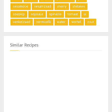
sesamolie
sesamzaad
sherry
shiitakes
soepkip
sojasaus
spinazie
tomaat
ui
venkelzaad
vermicelli
water
wortel
zout
Similar Recipes