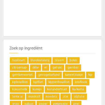
Zoek op ingrediënt
basilicum
bleekselderij
bloem
boter
citroensap
dille
ei
gehakt
gember
gemberwortel
gevogeltefond
kaneelstokje
kip
kipbouillon
kipfilet
kippenbouillon
knoflook
kokosmelk
komijn
korianderblad
kurkuma
lente ui
maiskolf
noedels
olie
olijfolie
orzo
paksoi
peper
peterselie
prei