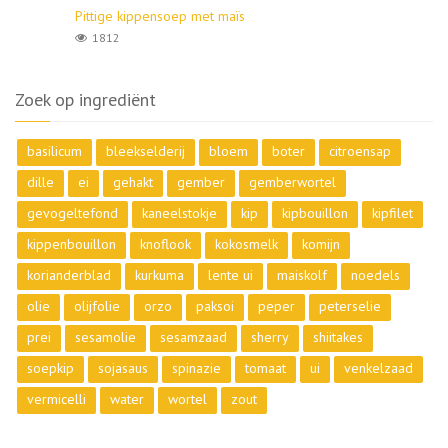
Pittige kippensoep met maïs
1812
Zoek op ingrediënt
basilicum
bleekselderij
bloem
boter
citroensap
dille
ei
gehakt
gember
gemberwortel
gevogeltefond
kaneelstokje
kip
kipbouillon
kipfilet
kippenbouillon
knoflook
kokosmelk
komijn
korianderblad
kurkuma
lente ui
maiskolf
noedels
olie
olijfolie
orzo
paksoi
peper
peterselie
prei
sesamolie
sesamzaad
sherry
shiitakes
soepkip
sojasaus
spinazie
tomaat
ui
venkelzaad
vermicelli
water
wortel
zout