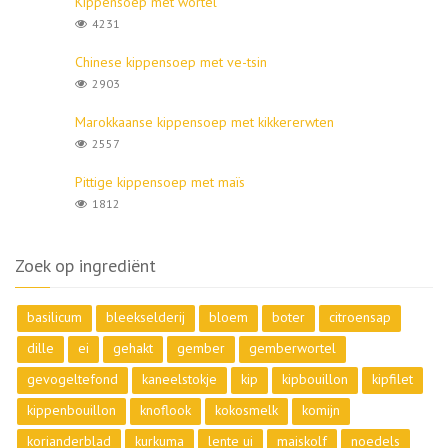
Kippensoep met wortel
4231
Chinese kippensoep met ve-tsin
2903
Marokkaanse kippensoep met kikkererwten
2557
Pittige kippensoep met maïs
1812
Zoek op ingrediënt
basilicum
bleekselderij
bloem
boter
citroensap
dille
ei
gehakt
gember
gemberwortel
gevogeltefond
kaneelstokje
kip
kipbouillon
kipfilet
kippenbouillon
knoflook
kokosmelk
komijn
korianderblad
kurkuma
lente ui
maiskolf
noedels