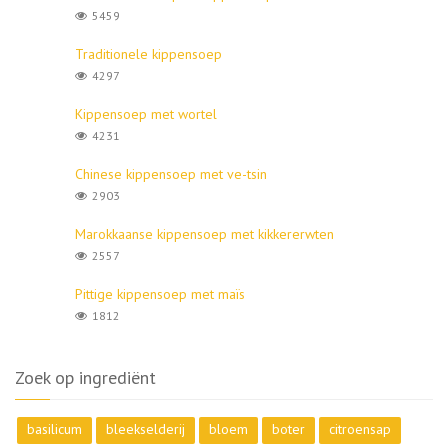
5459
Traditionele kippensoep
4297
Kippensoep met wortel
4231
Chinese kippensoep met ve-tsin
2903
Marokkaanse kippensoep met kikkererwten
2557
Pittige kippensoep met maïs
1812
Zoek op ingrediënt
basilicum
bleekselderij
bloem
boter
citroensap