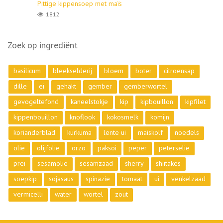
Pittige kippensoep met maïs
1812
Zoek op ingrediënt
basilicum
bleekselderij
bloem
boter
citroensap
dille
ei
gehakt
gember
gemberwortel
gevogeltefond
kaneelstokje
kip
kipbouillon
kipfilet
kippenbouillon
knoflook
kokosmelk
komijn
korianderblad
kurkuma
lente ui
maiskolf
noedels
olie
olijfolie
orzo
paksoi
peper
peterselie
prei
sesamolie
sesamzaad
sherry
shiitakes
soepkip
sojasaus
spinazie
tomaat
ui
venkelzaad
vermicelli
water
wortel
zout