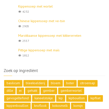
Kippensoep met wortel
4232
Chinese kippensoep met ve-tsin
2905
Marokkaanse kippensoep met kikkererwten
2557
Pittige kippensoep met maïs
1812
Zoek op ingrediënt
basilicum
bleekselderij
bloem
boter
citroensap
dille
ei
gehakt
gember
gemberwortel
gevogeltefond
kaneelstokje
kip
kipbouillon
kipfilet
kippenbouillon
knoflook
kokosmelk
komijn