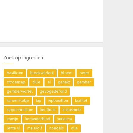
Zoek op ingrediënt
basilicum
bleekselderij
bloem
boter
citroensap
dille
ei
gehakt
gember
gemberwortel
gevogeltefond
kaneelstokje
kip
kipbouillon
kipfilet
kippenbouillon
knoflook
kokosmelk
komijn
korianderblad
kurkuma
lente ui
maiskolf
noedels
olie