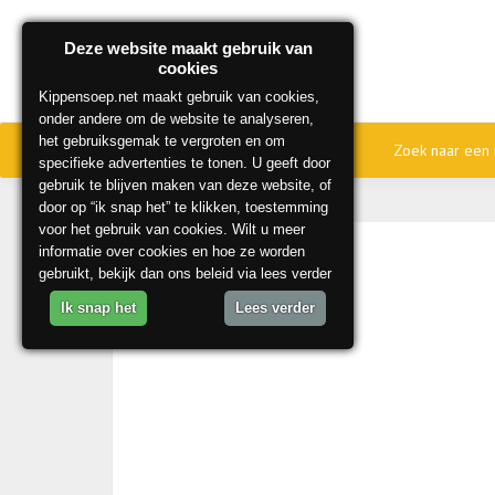
Deze website maakt gebruik van
cookies
Kippensoep.net maakt gebruik van cookies,
onder andere om de website te analyseren,
het gebruiksgemak te vergroten en om
Home
Onze beste recepten
Zoek naar een 
specifieke advertenties te tonen. U geeft door
gebruik te blijven maken van deze website, of
door op “ik snap het” te klikken, toestemming
voor het gebruik van cookies. Wilt u meer
informatie over cookies en hoe ze worden
gebruikt, bekijk dan ons beleid via lees verder
Ik snap het
Lees verder