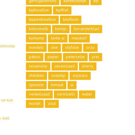
gevogeltefond
kaneelstokje
kip
kipbouillon
kipfilet
kippenbouillon
knoflook
kokosmelk
komijn
korianderblad
kurkuma
lente ui
maiskolf
ppensoep
noedels
olie
olijfolie
orzo
paksoi
peper
peterselie
prei
sesamolie
sesamzaad
sherry
shiitakes
soepkip
sojasaus
spinazie
tomaat
ui
venkelzaad
vermicelli
water
ve-tsin
wortel
zout
p met