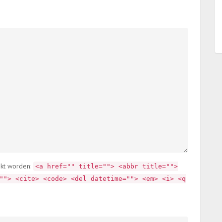
ikt worden:
<a href="" title=""> <abbr title="">
""> <cite> <code> <del datetime=""> <em> <i> <q