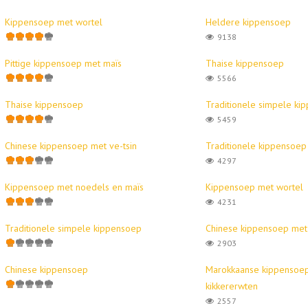
Kippensoep met wortel
Heldere kippensoep
9138
Pittige kippensoep met maïs
Thaise kippensoep
5566
Thaise kippensoep
Traditionele simpele ki
5459
Chinese kippensoep met ve-tsin
Traditionele kippensoep
4297
Kippensoep met noedels en maïs
Kippensoep met wortel
4231
Traditionele simpele kippensoep
Chinese kippensoep met 
2903
Chinese kippensoep
Marokkaanse kippensoe
kikkererwten
2557