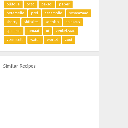
olijfolie
orzo
paksoi
peper
peterselie
prei
sesamolie
sesamzaad
sherry
shiitakes
soepkip
sojasaus
spinazie
tomaat
ui
venkelzaad
vermicelli
water
wortel
zout
Similar Recipes