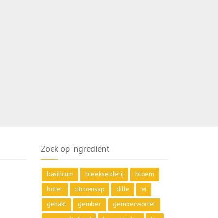
Zoek op ingrediënt
basilicum
bleekselderij
bloem
boter
citroensap
dille
ei
gehakt
gember
gemberwortel