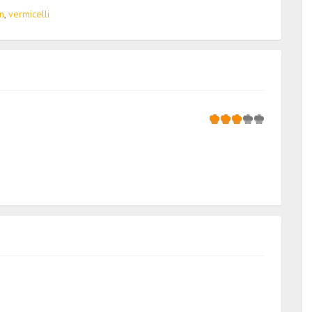
n
,
vermicelli