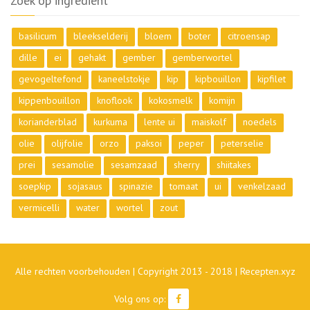
Zoek op ingrediënt
basilicum
bleekselderij
bloem
boter
citroensap
dille
ei
gehakt
gember
gemberwortel
gevogeltefond
kaneelstokje
kip
kipbouillon
kipfilet
kippenbouillon
knoflook
kokosmelk
komijn
korianderblad
kurkuma
lente ui
maiskolf
noedels
olie
olijfolie
orzo
paksoi
peper
peterselie
prei
sesamolie
sesamzaad
sherry
shiitakes
soepkip
sojasaus
spinazie
tomaat
ui
venkelzaad
vermicelli
water
wortel
zout
Alle rechten voorbehouden | Copyright 2013 - 2018 | Recepten.xyz
Volg ons op: