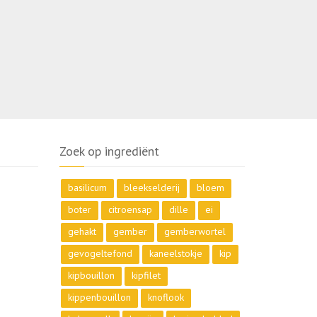
Zoek op ingrediënt
basilicum
bleekselderij
bloem
boter
citroensap
dille
ei
gehakt
gember
gemberwortel
gevogeltefond
kaneelstokje
kip
kipbouillon
kipfilet
kippenbouillon
knoflook