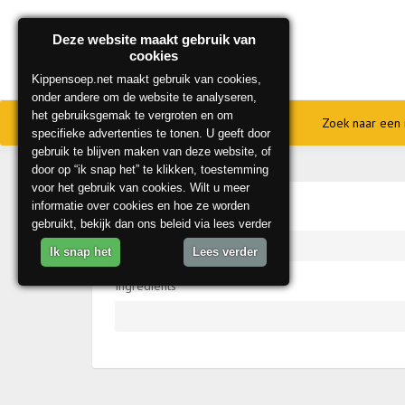
Deze website maakt gebruik van
cookies
Kippensoep.net maakt gebruik van cookies,
onder andere om de website te analyseren,
het gebruiksgemak te vergroten en om
Home
Onze beste recepten
Zoek naar een 
specifieke advertenties te tonen. U geeft door
gebruik te blijven maken van deze website, of
door op “ik snap het” te klikken, toestemming
voor het gebruik van cookies. Wilt u meer
informatie over cookies en hoe ze worden
Recipe Category
gebruikt, bekijk dan ons beleid via lees verder
Ik snap het
Lees verder
Ingredients