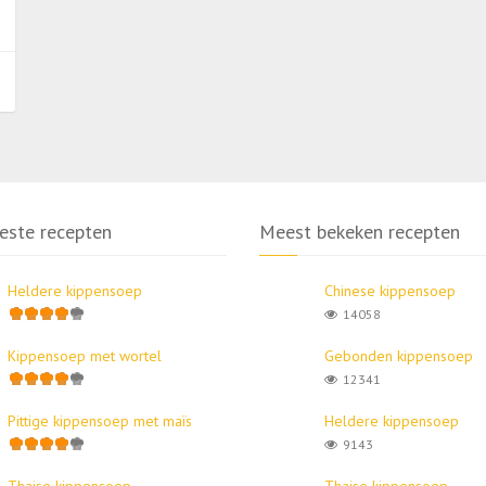
este recepten
Meest bekeken recepten
Heldere kippensoep
Chinese kippensoep
14058
Kippensoep met wortel
Gebonden kippensoep
12341
Pittige kippensoep met maïs
Heldere kippensoep
9143
Thaise kippensoep
Thaise kippensoep