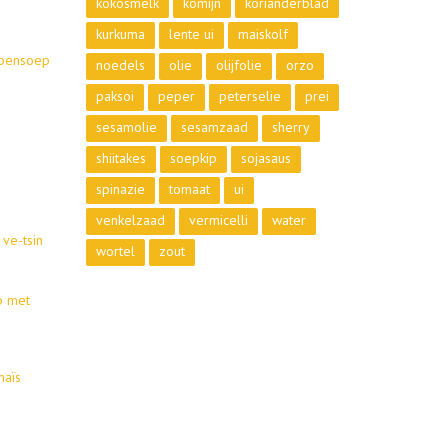
kokosmelk
komijn
korianderblad
kurkuma
lente ui
maiskolf
ppensoep
noedels
olie
olijfolie
orzo
paksoi
peper
peterselie
prei
sesamolie
sesamzaad
sherry
shiitakes
soepkip
sojasaus
spinazie
tomaat
ui
venkelzaad
vermicelli
water
ve-tsin
wortel
zout
p met
maïs