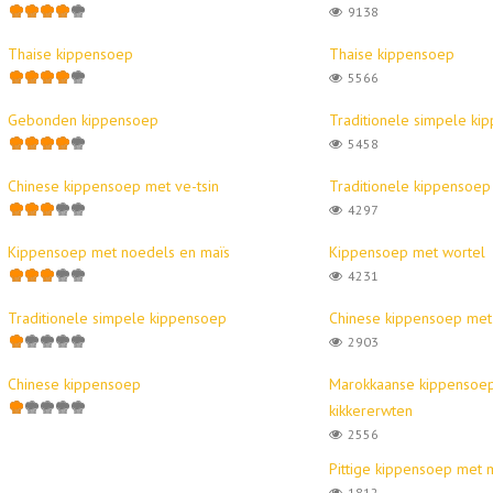
9138
Thaise kippensoep
Thaise kippensoep
5566
Gebonden kippensoep
Traditionele simpele ki
5458
Chinese kippensoep met ve-tsin
Traditionele kippensoep
4297
Kippensoep met noedels en maïs
Kippensoep met wortel
4231
Traditionele simpele kippensoep
Chinese kippensoep met 
2903
Chinese kippensoep
Marokkaanse kippensoe
kikkererwten
2556
Pittige kippensoep met 
1812