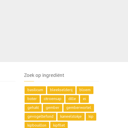
Zoek op ingrediënt
basilicum
bleekselderij
bloem
boter
citroensap
dille
ei
gehakt
gember
gemberwortel
gevogeltefond
kaneelstokje
kip
kipbouillon
kipfilet