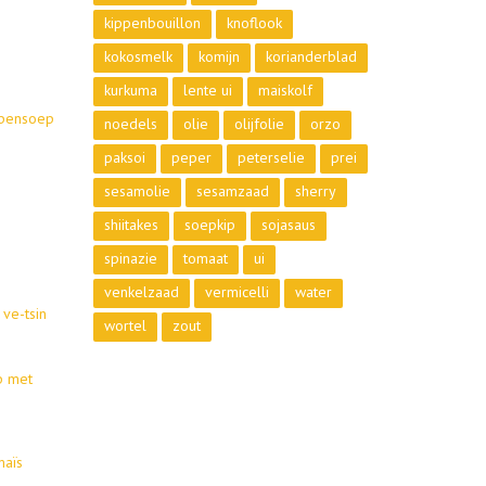
kippenbouillon
knoflook
kokosmelk
komijn
korianderblad
kurkuma
lente ui
maiskolf
ppensoep
noedels
olie
olijfolie
orzo
paksoi
peper
peterselie
prei
sesamolie
sesamzaad
sherry
shiitakes
soepkip
sojasaus
spinazie
tomaat
ui
venkelzaad
vermicelli
water
ve-tsin
wortel
zout
p met
maïs