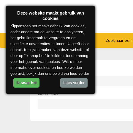
Deze website maakt gebruik van
cookies
Kippensoep.net maakt gebruik van cookies,
onder andere om de website te analyseren,
het gebruiksgemak te vergroten en om
Home
Onze beste recepten
Zoek naar een 
specifieke advertenties te tonen. U geeft door
gebruik te blijven maken van deze website, of
door op “ik snap het” te klikken, toestemming
voor het gebruik van cookies. Wilt u meer
informatie over cookies en hoe ze worden
Recipe Category
gebruikt, bekijk dan ons beleid via lees verder
Ik snap het
Lees verder
Ingredients