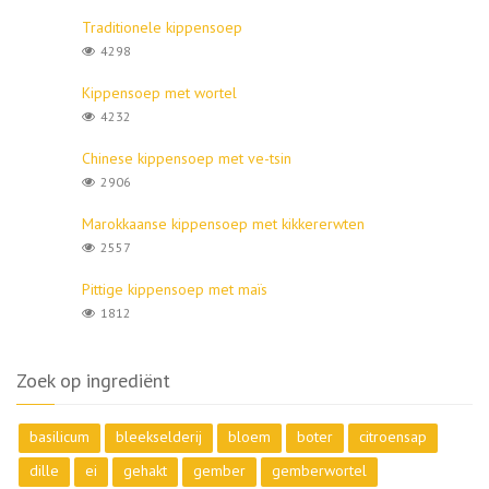
Traditionele kippensoep
4298
Kippensoep met wortel
4232
Chinese kippensoep met ve-tsin
2906
Marokkaanse kippensoep met kikkererwten
2557
Pittige kippensoep met maïs
1812
Zoek op ingrediënt
basilicum
bleekselderij
bloem
boter
citroensap
dille
ei
gehakt
gember
gemberwortel