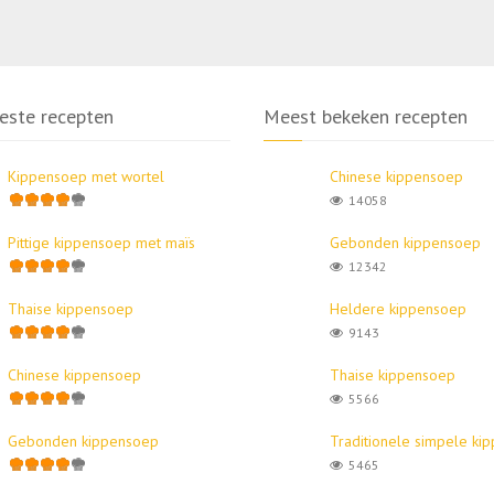
este recepten
Meest bekeken recepten
Kippensoep met wortel
Chinese kippensoep
14058
Pittige kippensoep met maïs
Gebonden kippensoep
12342
Thaise kippensoep
Heldere kippensoep
9143
Chinese kippensoep
Thaise kippensoep
5566
Gebonden kippensoep
Traditionele simpele ki
5465