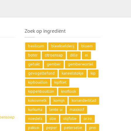
Zoek op ingrediënt
basilicum
bleekselderij
bloem
boter
citroensap
dille
ei
gehakt
gember
gemberwortel
gevogeltefond
kaneelstokje
kip
kipbouillon
kipfilet
kippenbouillon
knoflook
kokosmelk
komijn
korianderblad
kurkuma
lente ui
maiskolf
ppensoep
noedels
olie
olijfolie
orzo
paksoi
peper
peterselie
prei