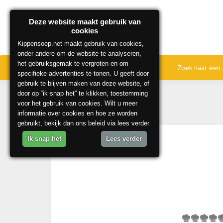
Deze website maakt gebruik van
cookies
Kippensoep.net maakt gebruik van cookies,
onder andere om de website te analyseren,
het gebruiksgemak te vergroten en om
Home
Onze beste recepten
Zoek naar een 
specifieke advertenties te tonen. U geeft door
gebruik te blijven maken van deze website, of
door op “ik snap het” te klikken, toestemming
voor het gebruik van cookies. Wilt u meer
informatie over cookies en hoe ze worden
gebruikt, bekijk dan ons beleid via lees verder
Ik snap het
Lees verder