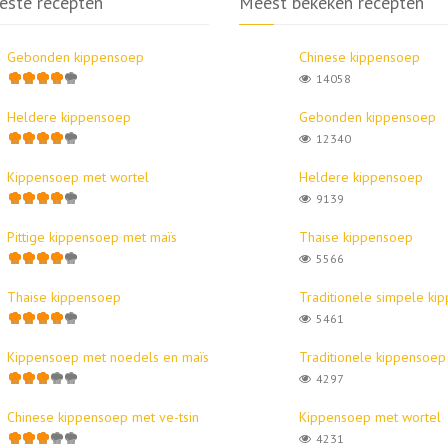
este recepten
Meest bekeken recepten
Gebonden kippensoep
Chinese kippensoep
14058
Heldere kippensoep
Gebonden kippensoep
12340
Kippensoep met wortel
Heldere kippensoep
9139
Pittige kippensoep met maïs
Thaise kippensoep
5566
Thaise kippensoep
Traditionele simpele ki
5461
Kippensoep met noedels en maïs
Traditionele kippensoep
4297
Chinese kippensoep met ve-tsin
Kippensoep met wortel
4231