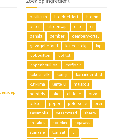
Zoek op ingrediënt
basilicum
bleekselderij
bloem
boter
citroensap
dille
ei
gehakt
gember
gemberwortel
gevogeltefond
kaneelstokje
kip
kipbouillon
kipfilet
kippenbouillon
knoflook
kokosmelk
komijn
korianderblad
kurkuma
lente ui
maiskolf
ppensoep
noedels
olie
olijfolie
orzo
paksoi
peper
peterselie
prei
sesamolie
sesamzaad
sherry
shiitakes
soepkip
sojasaus
spinazie
tomaat
ui