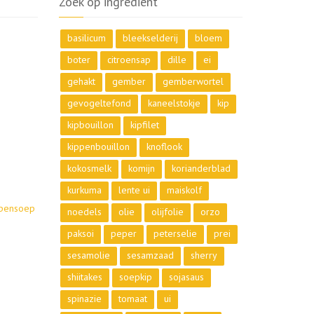
Zoek op ingrediënt
basilicum
bleekselderij
bloem
boter
citroensap
dille
ei
gehakt
gember
gemberwortel
gevogeltefond
kaneelstokje
kip
kipbouillon
kipfilet
kippenbouillon
knoflook
kokosmelk
komijn
korianderblad
kurkuma
lente ui
maiskolf
ppensoep
noedels
olie
olijfolie
orzo
paksoi
peper
peterselie
prei
sesamolie
sesamzaad
sherry
shiitakes
soepkip
sojasaus
spinazie
tomaat
ui