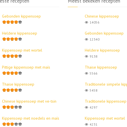
este recepten
Meest bekeken recepten
Gebonden kippensoep
Chinese kippensoep
14056
Heldere kippensoep
Gebonden kippensoep
12340
Kippensoep met wortel
Heldere kippensoep
9138
Pittige kippensoep met maïs
Thaise kippensoep
5566
Thaise kippensoep
Traditionele simpele ki
5458
Chinese kippensoep met ve-tsin
Traditionele kippensoep
4297
Kippensoep met noedels en maïs
Kippensoep met wortel
4231