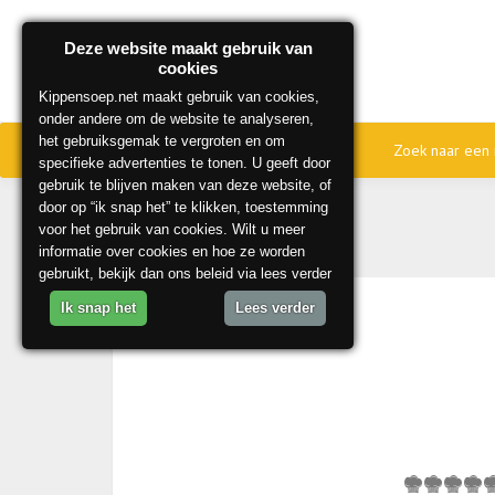
Deze website maakt gebruik van
cookies
Kippensoep.net maakt gebruik van cookies,
onder andere om de website te analyseren,
het gebruiksgemak te vergroten en om
Home
Onze beste recepten
Zoek naar een 
specifieke advertenties te tonen. U geeft door
gebruik te blijven maken van deze website, of
door op “ik snap het” te klikken, toestemming
voor het gebruik van cookies. Wilt u meer
informatie over cookies en hoe ze worden
gebruikt, bekijk dan ons beleid via lees verder
Ik snap het
Lees verder