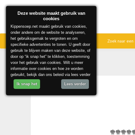
Deze website maakt gebruik van
cookies
Kippensoep.net maakt gebruik van cookies,
onder andere om de website te analyseren,
het gebruiksgemak te vergroten en om
Home
Onze beste recepten
Zoek naar een 
specifieke advertenties te tonen. U geeft door
gebruik te blijven maken van deze website, of
door op “ik snap het” te klikken, toestemming
voor het gebruik van cookies. Wilt u meer
informatie over cookies en hoe ze worden
gebruikt, bekijk dan ons beleid via lees verder
Ik snap het
Lees verder