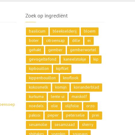
Zoek op ingrediënt
basilicum
bleekselderij
bloem
boter
citroensap
dille
ei
gehakt
gember
gemberwortel
gevogeltefond
kaneelstokje
kip
kipbouillon
kipfilet
kippenbouillon
knoflook
kokosmelk
komijn
korianderblad
kurkuma
lente ui
maiskolf
ppensoep
noedels
olie
olijfolie
orzo
paksoi
peper
peterselie
prei
sesamolie
sesamzaad
sherry
shiitakes
soepkip
sojasaus