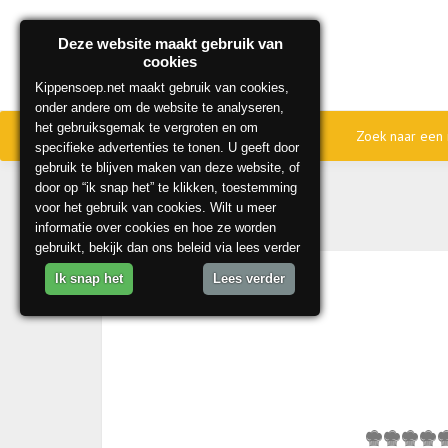
Deze website maakt gebruik van
cookies
Kippensoep.net maakt gebruik van cookies,
onder andere om de website te analyseren,
het gebruiksgemak te vergroten en om
Home
Onze beste recepten
Zoek naar een 
specifieke advertenties te tonen. U geeft door
gebruik te blijven maken van deze website, of
door op “ik snap het” te klikken, toestemming
voor het gebruik van cookies. Wilt u meer
informatie over cookies en hoe ze worden
gebruikt, bekijk dan ons beleid via lees verder
Ik snap het
Lees verder