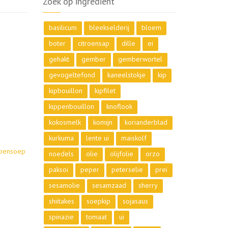
Zoek op ingrediënt
basilicum
bleekselderij
bloem
boter
citroensap
dille
ei
gehakt
gember
gemberwortel
gevogeltefond
kaneelstokje
kip
kipbouillon
kipfilet
kippenbouillon
knoflook
kokosmelk
komijn
korianderblad
kurkuma
lente ui
maiskolf
ppensoep
noedels
olie
olijfolie
orzo
paksoi
peper
peterselie
prei
sesamolie
sesamzaad
sherry
shiitakes
soepkip
sojasaus
spinazie
tomaat
ui