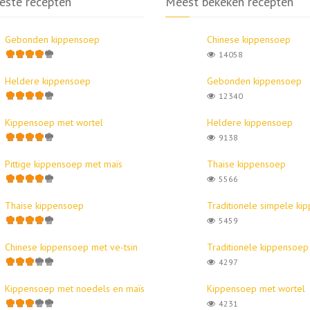
este recepten
Meest bekeken recepten
Gebonden kippensoep
Chinese kippensoep
14058
Heldere kippensoep
Gebonden kippensoep
12340
Kippensoep met wortel
Heldere kippensoep
9138
Pittige kippensoep met maïs
Thaise kippensoep
5566
Thaise kippensoep
Traditionele simpele ki
5459
Chinese kippensoep met ve-tsin
Traditionele kippensoep
4297
Kippensoep met noedels en maïs
Kippensoep met wortel
4231